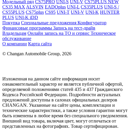
Модельный ряд
CS75PRO
UNI-S
UNI-V
CS75PLUS NEW
CS35 MAX
ALSVIN
EADOplus
UNI-L
CS35PLUS
UNI-S /
CS55PLUS
CS75plus
CS95
UNI-T
UNI-V
UNI-K
HUNTER
PLUS
UNI-K iDD
Покупка
Специальные предложения
Конфигуратор
Финансовые программы
Запись на тест-драйв
Владельцам
Онлайн запись на ТО и сервис
Техническое
обслуживание
О компании
Карта сайта
© Changan Automobile Group, 2026
Изложенная на данном сайте информация носит
ознакомительный характер не является публичной офертой,
определяемой положениями статей 435 и 437 Гражданского
Кодекса Российской Федерации. Подробности актуальных
предложений доступны в салонах официальных дилеров
CHANGAN. Указанные на сайте цены, комплектации и
технические характеристики, а также условия гарантии могут
быть изменены в любое время без специального уведомления.
Внешний вид товара, включая цвет, могут отличаться от
представленных на фотографиях. Товар сертифицирован.