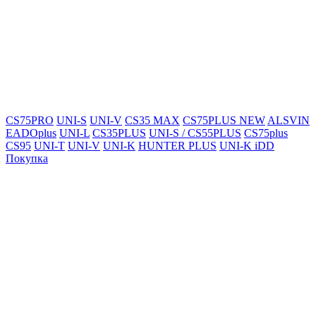
CS75PRO
UNI-S
UNI-V
CS35 MAX
CS75PLUS NEW
ALSVIN
EADOplus
UNI-L
CS35PLUS
UNI-S / CS55PLUS
CS75plus
CS95
UNI-T
UNI-V
UNI-K
HUNTER PLUS
UNI-K iDD
Покупка