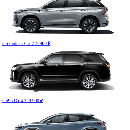
CS75plus
От 2 719 900
₽
CS95
От 4 329 900
₽