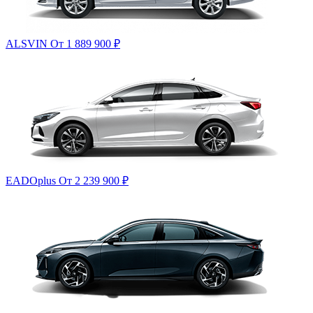
ALSVIN
От 1 889 900
₽
EADOplus
От 2 239 900
₽