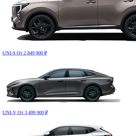
UNI-S
От 2 849 900
₽
UNI-V
От 3 499 900
₽