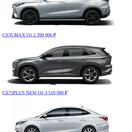
CS35 MAX
От 2 399 900
₽
CS75PLUS NEW
От 3 519 900
₽