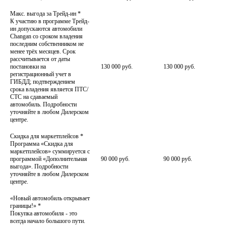
Макс. выгода за Трейд-ин
*
К участию в программе Трейд-
ин допускаются автомобили
Changan со сроком владения
последним собственником не
менее трёх месяцев. Срок
рассчитывается от даты
постановки на
130 000 руб.
130 000 руб.
регистрационный учет в
ГИБДД; подтверждением
срока владения является ПТС/
СТС на сдаваемый
автомобиль. Подробности
уточняйте в любом Дилерском
центре.
Скидка для маркетплейсов
*
Программа «Скидка для
маркетплейсов» суммируется с
программой «Дополнительная
90 000 руб.
90 000 руб.
выгода». Подробности
уточняйте в любом Дилерском
центре.
«Новый автомобиль открывает
границы!»
*
Покупка автомобиля - это
всегда начало большого пути.