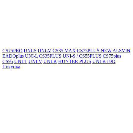
CS75PRO
UNI-S
UNI-V
CS35 MAX
CS75PLUS NEW
ALSVIN
EADOplus
UNI-L
CS35PLUS
UNI-S / CS55PLUS
CS75plus
CS95
UNI-T
UNI-V
UNI-K
HUNTER PLUS
UNI-K iDD
Покупка