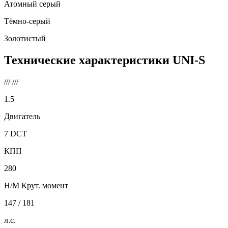
Атомный серый
Тёмно-серый
Золотистый
Технические характеристики
UNI-S
///
///
1.5
Двигатель
7 DCT
КПП
280
Н/М Крут. момент
147 / 181
л.с.