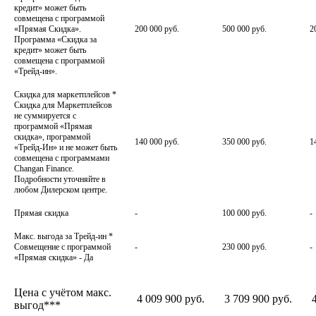
кредит» может быть
совмещена с программой
«Прямая Скидка».
200 000 руб.
500 000 руб.
2
Программа «Скидка за
кредит» может быть
совмещена с программой
«Трейд-ин».
Скидка для маркетплейсов
*
Скидка для Маркетплейсов
не суммируется с
программой «Прямая
скидка», программой
140 000 руб.
350 000 руб.
1
«Трейд-Ин» и не может быть
совмещена с программами
Changan Finance.
Подробности уточняйте в
любом Дилерском центре.
Прямая скидка
-
100 000 руб.
-
Макс. выгода за Трейд-ин
*
Совмещение с программой
-
230 000 руб.
-
«Прямая скидка» - Да
Цена с учётом макс.
4 009 900 руб.
3 709 900 руб.
выгод***