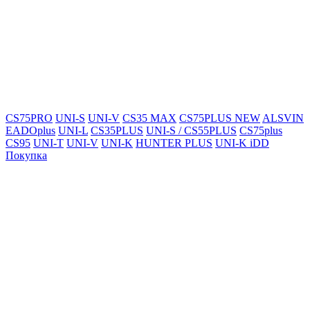
CS75PRO
UNI-S
UNI-V
CS35 MAX
CS75PLUS NEW
ALSVIN
EADOplus
UNI-L
CS35PLUS
UNI-S / CS55PLUS
CS75plus
CS95
UNI-T
UNI-V
UNI-K
HUNTER PLUS
UNI-K iDD
Покупка