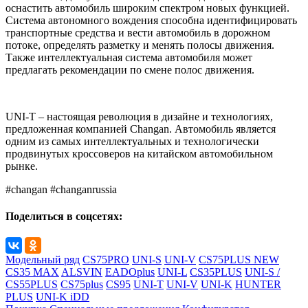
оснастить автомобиль широким спектром новых функцией.
Система автономного вождения способна идентифицировать
транспортные средства и вести автомобиль в дорожном
потоке, определять разметку и менять полосы движения.
Также интеллектуальная система автомобиля может
предлагать рекомендации по смене полос движения.
UNI-T – настоящая революция в дизайне и технологиях,
предложенная компанией Changan. Автомобиль является
одним из самых интеллектуальных и технологически
продвинутых кроссоверов на китайском автомобильном
рынке.
#changan #changanrussia
Поделиться в соцсетях:
Модельный ряд
CS75PRO
UNI-S
UNI-V
CS75PLUS NEW
CS35 MAX
ALSVIN
EADOplus
UNI-L
CS35PLUS
UNI-S /
CS55PLUS
CS75plus
CS95
UNI-T
UNI-V
UNI-K
HUNTER
PLUS
UNI-K iDD