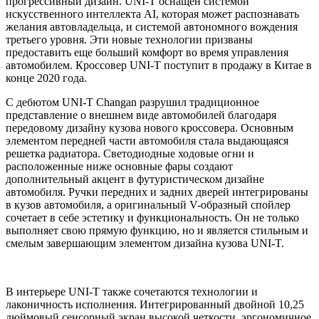
прогрессивный дизайн. UNI-T оснащен системой
искусственного интеллекта AI, которая может распознавать
желания автовладельца, и системой автономного вождения
третьего уровня. Эти новые технологии призваны
предоставить еще больший комфорт во время управления
автомобилем. Кроссовер UNI-T поступит в продажу в Китае в
конце 2020 года.
С дебютом UNI-T Changan разрушил традиционное
представление о внешнем виде автомобилей благодаря
передовому дизайну кузова нового кроссовера. Основным
элементом передней части автомобиля стала выдающаяся
решетка радиатора. Светодиодные ходовые огни и
расположенные ниже основные фары создают
дополнительный акцент в футуристическом дизайне
автомобиля. Ручки передних и задних дверей интегрированы
в кузов автомобиля, а оригинальный V-образный спойлер
сочетает в себе эстетику и функциональность. Он не только
выполняет свою прямую функцию, но и является стильным и
смелым завершающим элементом дизайна кузова UNI-T.
В интерьере UNI-T также сочетаются технологии и
лаконичность исполнения. Интегрированный двойной 10,25
дюймовый сенсорный экран высокой четкости, эргономичное