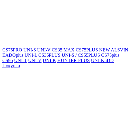
CS75PRO
UNI-S
UNI-V
CS35 MAX
CS75PLUS NEW
ALSVIN
EADOplus
UNI-L
CS35PLUS
UNI-S / CS55PLUS
CS75plus
CS95
UNI-T
UNI-V
UNI-K
HUNTER PLUS
UNI-K iDD
Покупка