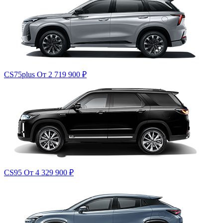
CS75plus
От 2 719 900
₽
CS95
От 4 329 900
₽