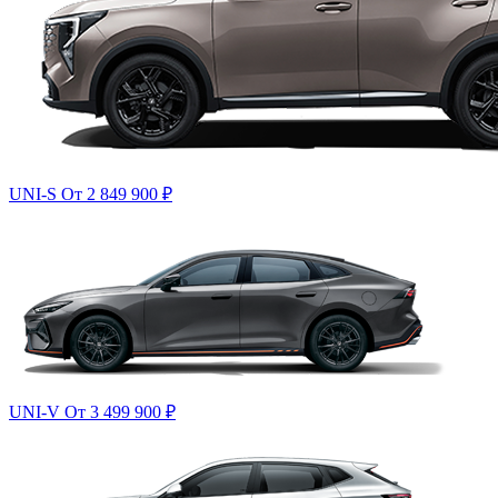
UNI-S
От 2 849 900
₽
UNI-V
От 3 499 900
₽