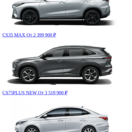
CS35 MAX
От 2 399 900
₽
CS75PLUS NEW
От 3 519 900
₽