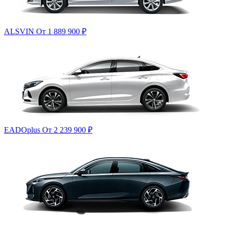
ALSVIN
От 1 889 900
₽
EADOplus
От 2 239 900
₽