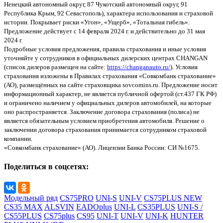
Ненецкий автономный округ, 87 Чукотский автономный округ, 91
Республика Крым, 92 Севастополь), характера использования и страховой
истории. Покрывает риски «Угон», «Ущерб», «Тотальная гибель».
Предложение действует с 14 февраля 2024 г. и действительно до 31 мая
2024 г.
Подробные условия предложения, правила страхования и иные условия
уточняйте у сотрудников в официальных дилерских центрах CHANGAN
(список дилеров размещен на сайте:
https://changanauto.ru/
). Условия
страхования изложены в Правилах страхования «Совкомбанк страхование»
(АО), размещённых на сайте страховщика sovcomins.ru. Предложение носит
информационный характер, не является публичной офертой (ст.437 ГК РФ)
и ограничено наличием у официальных дилеров автомобилей, на которые
оно распространяется. Заключение договора страхования (полиса) не
является обязательным условием приобретения автомобиля. Решение о
заключении договора страхования принимается сотрудником страховой
компании.
«Совкомбанк страхование» (АО). Лицензии Банка России: СИ №1675.
Поделиться в соцсетях:
Модельный ряд
CS75PRO
UNI-S
UNI-V
CS75PLUS NEW
CS35 MAX
ALSVIN
EADOplus
UNI-L
CS35PLUS
UNI-S /
CS55PLUS
CS75plus
CS95
UNI-T
UNI-V
UNI-K
HUNTER