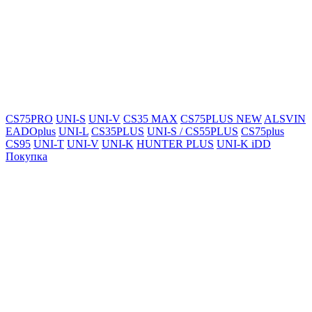
CS75PRO
UNI-S
UNI-V
CS35 MAX
CS75PLUS NEW
ALSVIN
EADOplus
UNI-L
CS35PLUS
UNI-S / CS55PLUS
CS75plus
CS95
UNI-T
UNI-V
UNI-K
HUNTER PLUS
UNI-K iDD
Покупка