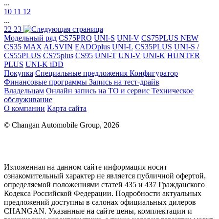
...
10
11
12
...
22
23
Модельный ряд
CS75PRO
UNI-S
UNI-V
CS75PLUS NEW
CS35 MAX
ALSVIN
EADOplus
UNI-L
CS35PLUS
UNI-S /
CS55PLUS
CS75plus
CS95
UNI-T
UNI-V
UNI-K
HUNTER
PLUS
UNI-K iDD
Покупка
Специальные предложения
Конфигуратор
Финансовые программы
Запись на тест-драйв
Владельцам
Онлайн запись на ТО и сервис
Техническое
обслуживание
О компании
Карта сайта
© Changan Automobile Group, 2026
Изложенная на данном сайте информация носит
ознакомительный характер не является публичной офертой,
определяемой положениями статей 435 и 437 Гражданского
Кодекса Российской Федерации. Подробности актуальных
предложений доступны в салонах официальных дилеров
CHANGAN. Указанные на сайте цены, комплектации и