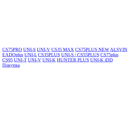
CS75PRO
UNI-S
UNI-V
CS35 MAX
CS75PLUS NEW
ALSVIN
EADOplus
UNI-L
CS35PLUS
UNI-S / CS55PLUS
CS75plus
CS95
UNI-T
UNI-V
UNI-K
HUNTER PLUS
UNI-K iDD
Покупка