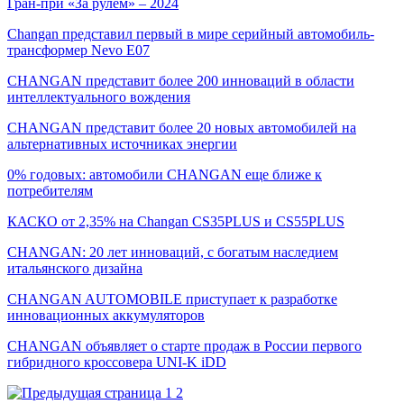
Гран-при «За рулем» – 2024
Changan представил первый в мире серийный автомобиль-
трансформер Nevo E07
CHANGAN представит более 200 инноваций в области
интеллектуального вождения
CHANGAN представит более 20 новых автомобилей на
альтернативных источниках энергии
0% годовых: автомобили CHANGAN еще ближе к
потребителям
КАСКО от 2,35% на Changan CS35PLUS и CS55PLUS
CHANGAN: 20 лет инноваций, с богатым наследием
итальянского дизайна
CHANGAN AUTOMOBILE приступает к разработке
инновационных аккумуляторов
CHANGAN объявляет о старте продаж в России первого
гибридного кроссовера UNI-K iDD
1
2