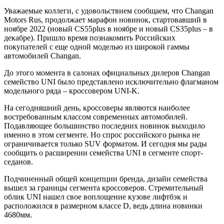
Уважаемые коллеги, с удовольствием сообщаем, что Changan
Motors Rus, продолжает марафон новинок, стартовавший в
ноябре 2022 (новый CS55plus в ноябре и новый CS35plus – в
декабре). Пришло время познакомить Российских
покупателей с еще одной моделью из широкой гаммы
автомобилей Changan.
До этого момента в салонах официальных дилеров Changan
семейство UNI было представлено исключительно флагманом
модельного ряда – кроссовером UNI-K.
На сегодняшний день, кроссоверы являются наиболее
востребованным классом современных автомобилей.
Подавляющее большинство последних новинок выходило
именно в этом сегменте. Но спрос российского рынка не
ограничивается только SUV форматом. И сегодня мы рады
сообщить о расширении семейства UNI в сегменте спорт-
седанов.
Подчиненный общей концепции бренда, дизайн семейства
вышел за границы сегмента кроссоверов. Стремительный
облик UNI нашел свое воплощение кузове лифтбэк и
расположился в размерном классе D, ведь длина новинки
4680мм.