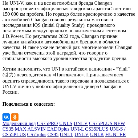
На UNI-V, как и на все автомобили бренда Changan
распространяется официальная заводская гарантия 5 лет или
150 000 км пробега. Но гораздо более красноречиво о качестве
автомобилей Changan говорят результаты массового
исследования IQS (Initial Quality Study), проводимого
независимым международным аналитическим агентством
J.D.Power. По результатам 2022 года, Changan признан
лучшим китайским автомобильным брендом в области
качества. И такое уже не первый раз: многие модели Changan
уже были отмечены этой наградой, что говорит о
стабильности высокого уровня качества продуктов бренда.
Хотим напомнить, что UNI в китайском написании - “Yinli”
(引力) переводится как «Притяжение». Приглашаем всех
оценить справедливость такого перевода и познакомиться с
UNI-V лично у любого официального дилера Changan в
России.
Поделиться в соцсетях:
Модельный ряд
CS75PRO
UNI-S
UNI-V
CS75PLUS NEW
CS35 MAX
ALSVIN
EADOplus
UNI-L
CS35PLUS
UNI-S /
CS55PLUS
CS75plus
CS95
UNI-T
UNI-V
UNI-K
HUNTER