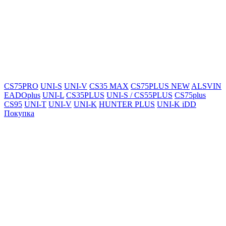
CS75PRO
UNI-S
UNI-V
CS35 MAX
CS75PLUS NEW
ALSVIN
EADOplus
UNI-L
CS35PLUS
UNI-S / CS55PLUS
CS75plus
CS95
UNI-T
UNI-V
UNI-K
HUNTER PLUS
UNI-K iDD
Покупка