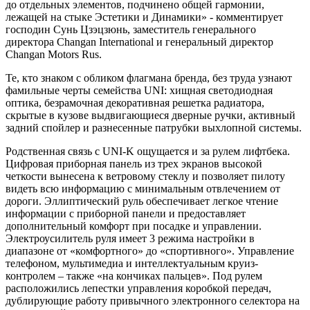
до отдельных элементов, подчинено общей гармонии,
лежащей на стыке Эстетики и Динамики» - комментирует
господин Сунь Цзэцзюнь, заместитель генерального
директора Changan International и генеральный директор
Changan Motors Rus.
Те, кто знаком с обликом флагмана бренда, без труда узнают
фамильные черты семейства UNI: хищная светодиодная
оптика, безрамочная декоративная решетка радиатора,
скрытые в кузове выдвигающиеся дверные ручки, активный
задний спойлер и разнесенные патрубки выхлопной системы.
Родственная связь с UNI-K ощущается и за рулем лифтбека.
Цифровая приборная панель из трех экранов высокой
четкости вынесена к ветровому стеклу и позволяет пилоту
видеть всю информацию с минимальным отвлечением от
дороги. Эллиптический руль обеспечивает легкое чтение
информации с приборной панели и предоставляет
дополнительный комфорт при посадке и управлении.
Электроусилитель руля имеет 3 режима настройки в
диапазоне от «комфортного» до «спортивного». Управление
телефоном, мультимедиа и интеллектуальным круиз-
контролем – также «на кончиках пальцев». Под рулем
расположились лепестки управления коробкой передач,
дублирующие работу привычного электронного селектора на