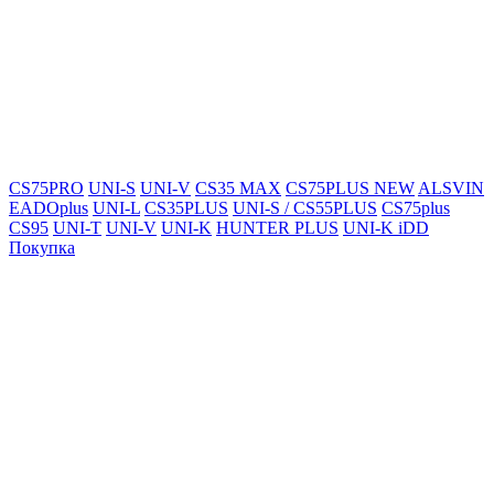
CS75PRO
UNI-S
UNI-V
CS35 MAX
CS75PLUS NEW
ALSVIN
EADOplus
UNI-L
CS35PLUS
UNI-S / CS55PLUS
CS75plus
CS95
UNI-T
UNI-V
UNI-K
HUNTER PLUS
UNI-K iDD
Покупка