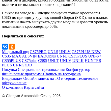
клиентов и дилеров, качество сборки автомобилей остается на
высоте и не вызывает никаких нареканий!
Сейчас на заводе в Липецке собирают только кроссоверы
CS35 по принципу крупноузловой сборки (SKD), но в планах
компании начать выпускать другие модели и довести уровень
локализации кроссовера до 50%.
Поделиться в соцсетях:
Модельный ряд
CS75PRO
UNI-S
UNI-V
CS75PLUS NEW
CS35 MAX
ALSVIN
EADOplus
UNI-L
CS35PLUS
UNI-S /
CS55PLUS
CS75plus
CS95
UNI-T
UNI-V
UNI-K
HUNTER
PLUS
UNI-K iDD
Покупка
Специальные предложения
Конфигуратор
Финансовые программы
Запись на тест-драйв
Владельцам
Онлайн запись на ТО и сервис
Техническое
обслуживание
О компании
Карта сайта
© Changan Automobile Group, 2026