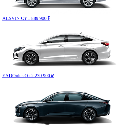
ALSVIN
От 1 889 900
₽
EADOplus
От 2 239 900
₽