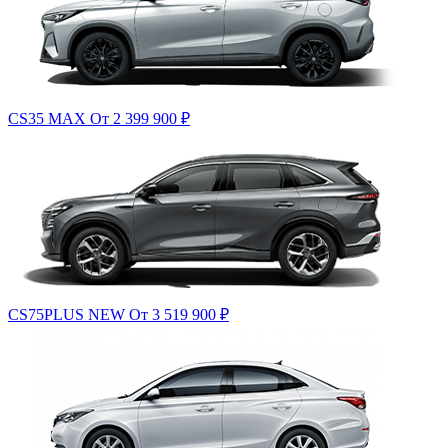
CS35 MAX
От 2 399 900
₽
CS75PLUS NEW
От 3 519 900
₽