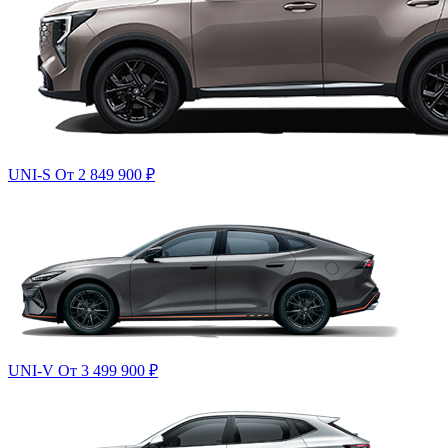
UNI-S
От 2 849 900
₽
UNI-V
От 3 499 900
₽