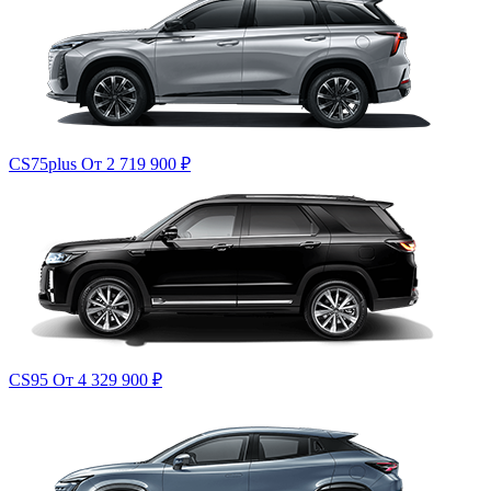
CS75plus
От 2 719 900
₽
CS95
От 4 329 900
₽