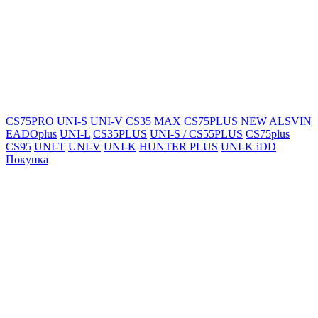
CS75PRO
UNI-S
UNI-V
CS35 MAX
CS75PLUS NEW
ALSVIN
EADOplus
UNI-L
CS35PLUS
UNI-S / CS55PLUS
CS75plus
CS95
UNI-T
UNI-V
UNI-K
HUNTER PLUS
UNI-K iDD
Покупка