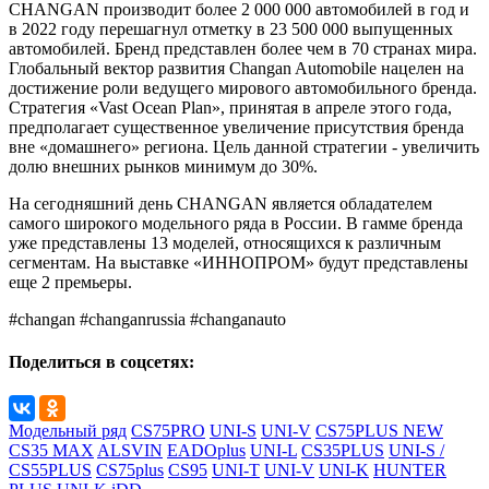
CHANGAN производит более 2 000 000 автомобилей в год и
в 2022 году перешагнул отметку в 23 500 000 выпущенных
автомобилей. Бренд представлен более чем в 70 странах мира.
Глобальный вектор развития Changan Automobile нацелен на
достижение роли ведущего мирового автомобильного бренда.
Стратегия «Vast Ocean Plan», принятая в апреле этого года,
предполагает существенное увеличение присутствия бренда
вне «домашнего» региона. Цель данной стратегии - увеличить
долю внешних рынков минимум до 30%.
На сегодняшний день CHANGAN является обладателем
самого широкого модельного ряда в России. В гамме бренда
уже представлены 13 моделей, относящихся к различным
сегментам. На выставке «ИННОПРОМ» будут представлены
еще 2 премьеры.
#changan #changanrussia #changanauto
Поделиться в соцсетях:
Модельный ряд
CS75PRO
UNI-S
UNI-V
CS75PLUS NEW
CS35 MAX
ALSVIN
EADOplus
UNI-L
CS35PLUS
UNI-S /
CS55PLUS
CS75plus
CS95
UNI-T
UNI-V
UNI-K
HUNTER