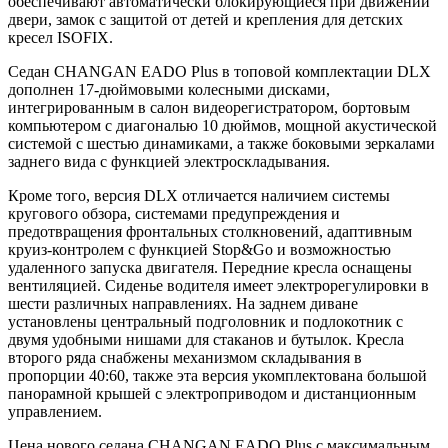
обеспечивают автоматически блокирующиеся при движении
двери, замок с защитой от детей и крепления для детских
кресел ISOFIX.
Седан CHANGAN EADO Plus в топовой комплектации DLX
дополнен 17-дюймовыми колесными дисками,
интегрированным в салон видеорегистратором, бортовым
компьютером с диагональю 10 дюймов, мощной акустической
системой с шестью динамиками, а также боковыми зеркалами
заднего вида с функцией электроскладывания.
Кроме того, версия DLX отличается наличием системы
кругового обзора, системами предупреждения и
предотвращения фронтальных столкновений, адаптивным
круиз-контролем с функцией Stop&Go и возможностью
удаленного запуска двигателя. Передние кресла оснащены
вентиляцией. Сиденье водителя имеет электрорегулировки в
шести различных направлениях. На заднем диване
установлены центральный подголовник и подлокотник с
двумя удобными нишами для стаканов и бутылок. Кресла
второго ряда снабжены механизмом складывания в
пропорции 40:60, также эта версия укомплектована большой
панорамной крышей с электроприводом и дистанционным
управлением.
Цена нового седана CHANGAN EADO Plus с максимальным