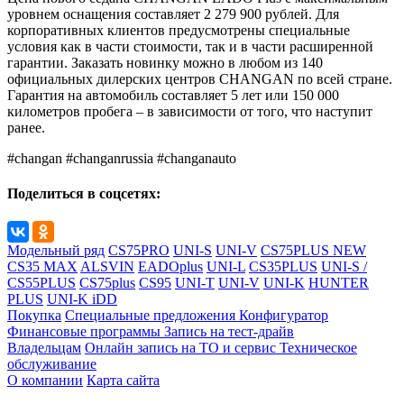
уровнем оснащения составляет 2 279 900 рублей. Для
корпоративных клиентов предусмотрены специальные
условия как в части стоимости, так и в части расширенной
гарантии. Заказать новинку можно в любом из 140
официальных дилерских центров CHANGAN по всей стране.
Гарантия на автомобиль составляет 5 лет или 150 000
километров пробега – в зависимости от того, что наступит
ранее.
#changan #changanrussia #changanauto
Поделиться в соцсетях:
Модельный ряд
CS75PRO
UNI-S
UNI-V
CS75PLUS NEW
CS35 MAX
ALSVIN
EADOplus
UNI-L
CS35PLUS
UNI-S /
CS55PLUS
CS75plus
CS95
UNI-T
UNI-V
UNI-K
HUNTER
PLUS
UNI-K iDD
Покупка
Специальные предложения
Конфигуратор
Финансовые программы
Запись на тест-драйв
Владельцам
Онлайн запись на ТО и сервис
Техническое
обслуживание
О компании
Карта сайта