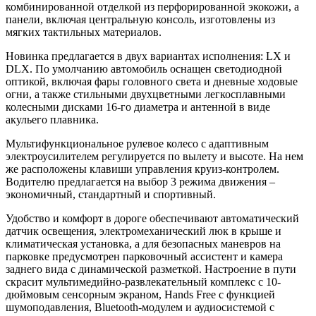
комбинированной отделкой из перфорированной экокожи, а
панели, включая центральную консоль, изготовлены из
мягких тактильных материалов.
Новинка предлагается в двух вариантах исполнения: LX и
DLX. По умолчанию автомобиль оснащен светодиодной
оптикой, включая фары головного света и дневные ходовые
огни, а также стильными двухцветными легкосплавными
колесными дисками 16-го диаметра и антенной в виде
акульего плавника.
Мультифункциональное рулевое колесо с адаптивным
электроусилителем регулируется по вылету и высоте. На нем
же расположены клавиши управления круиз-контролем.
Водителю предлагается на выбор 3 режима движения –
экономичный, стандартный и спортивный.
Удобство и комфорт в дороге обеспечивают автоматический
датчик освещения, электромеханический люк в крыше и
климатическая установка, а для безопасных маневров на
парковке предусмотрен парковочный ассистент и камера
заднего вида с динамической разметкой. Настроение в пути
скрасит мультимедийно-развлекательный комплекс с 10-
дюймовым сенсорным экраном, Hands Free с функцией
шумоподавления, Bluetooth-модулем и аудиосистемой с