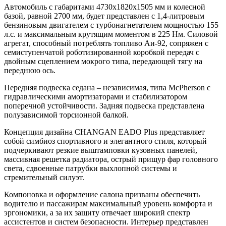
Автомобиль с габаритами 4730х1820х1505 мм и колесной
базой, равной 2700 мм, будет представлен с 1,4-литровым
бензиновым двигателем с турбонагнетателем мощностью 155
л.с. и максимальным крутящим моментом в 225 Нм. Силовой
агрегат, способный потреблять топливо Аи-92, сопряжен с
семиступенчатой роботизированной коробкой передач с
двойным сцеплением мокрого типа, передающей тягу на
переднюю ось.
Передняя подвеска седана – независимая, типа McPherson с
гидравлическими амортизаторами и стабилизатором
поперечной устойчивости. Задняя подвеска представлена
полузависимой торсионной балкой.
Концепция дизайна CHANGAN EADO Plus представляет
собой симбиоз спортивного и элегантного стиля, который
подчеркивают резкие выштамповки кузовных панелей,
массивная решетка радиатора, острый прищур фар головного
света, сдвоенные патрубки выхлопной системы и
стремительный силуэт.
Компоновка и оформление салона призваны обеспечить
водителю и пассажирам максимальный уровень комфорта и
эргономики, а за их защиту отвечает широкий спектр
ассистентов и систем безопасности. Интерьер представлен