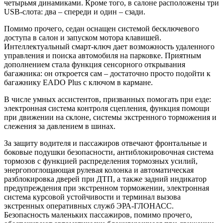
четырьмя динамиками. Кроме того, в салоне расположены три
USB-слота: два – спереди и один – сзади.
Помимо прочего, седан оснащен системой бесключевого
доступа в салон и запуском мотора клавишей.
Интеллектуальный смарт-ключ дает возможность удаленного
управления и поиска автомобиля на парковке. Приятным
дополнением стала функция сенсорного открывания
багажника: он откроется сам – достаточно просто подойти к
багажнику EADO Plus с ключом в кармане.
В числе умных ассистентов, призванных помогать при езде:
электронная система контроля сцепления, функция помощи
при движении на склоне, системы экстренного торможения и
слежения за давлением в шинах.
За защиту водителя и пассажиров отвечают фронтальные и
боковые подушки безопасности, антиблокировочная система
тормозов с функцией распределения тормозных усилий,
энергопоглощающая рулевая колонка и автоматическая
разблокировка дверей при ДТП, а также задний индикатор
предупреждения при экстренном торможении, электронная
система курсовой устойчивости и терминал вызова
экстренных оперативных служб ЭРА-ГЛОНАСС.
Безопасность маленьких пассажиров, помимо прочего,