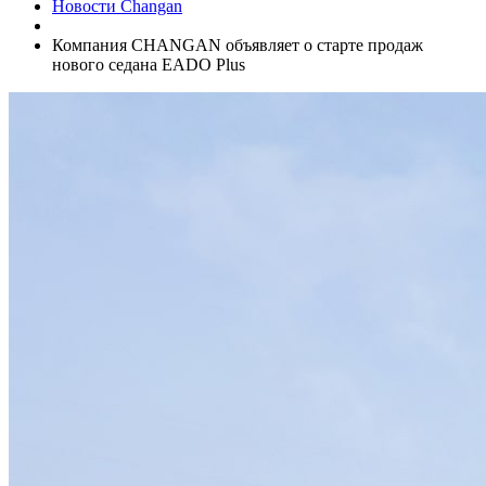
Новости Changan
Компания CHANGAN объявляет о старте продаж
нового седана EADO Plus