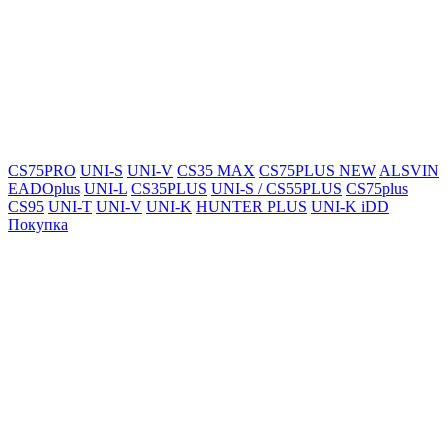
CS75PRO
UNI-S
UNI-V
CS35 MAX
CS75PLUS NEW
ALSVIN
EADOplus
UNI-L
CS35PLUS
UNI-S / CS55PLUS
CS75plus
CS95
UNI-T
UNI-V
UNI-K
HUNTER PLUS
UNI-K iDD
Покупка