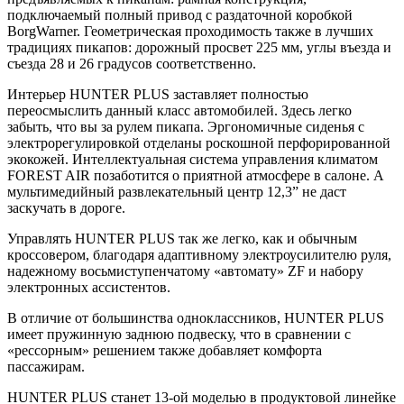
подключаемый полный привод с раздаточной коробкой
BorgWarner. Геометрическая проходимость также в лучших
традициях пикапов: дорожный просвет 225 мм, углы въезда и
съезда 28 и 26 градусов соответственно.
Интерьер HUNTER PLUS заставляет полностью
переосмыслить данный класс автомобилей. Здесь легко
забыть, что вы за рулем пикапа. Эргономичные сиденья с
электрорегулировкой отделаны роскошной перфорированной
экокожей. Интеллектуальная система управления климатом
FOREST AIR позаботится о приятной атмосфере в салоне. А
мультимедийный развлекательный центр 12,3” не даст
заскучать в дороге.
Управлять HUNTER PLUS так же легко, как и обычным
кроссовером, благодаря адаптивному электроусилителю руля,
надежному восьмиступенчатому «автомату» ZF и набору
электронных ассистентов.
В отличие от большинства одноклассников, HUNTER PLUS
имеет пружинную заднюю подвеску, что в сравнении с
«рессорным» решением также добавляет комфорта
пассажирам.
HUNTER PLUS станет 13-ой моделью в продуктовой линейке