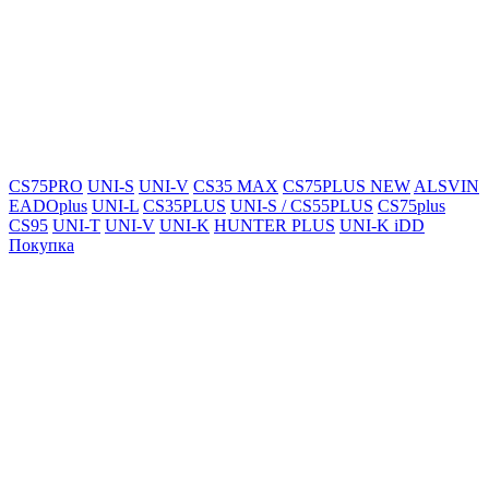
CS75PRO
UNI-S
UNI-V
CS35 MAX
CS75PLUS NEW
ALSVIN
EADOplus
UNI-L
CS35PLUS
UNI-S / CS55PLUS
CS75plus
CS95
UNI-T
UNI-V
UNI-K
HUNTER PLUS
UNI-K iDD
Покупка