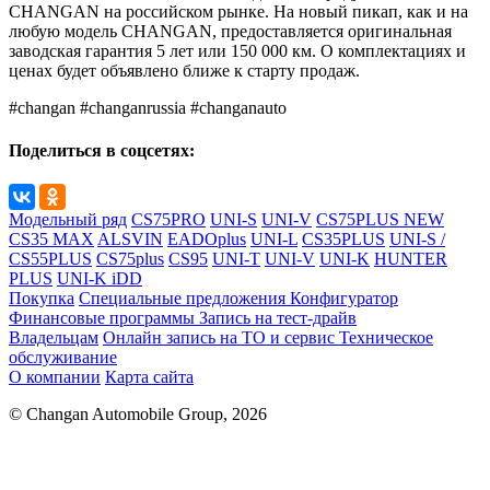
CHANGAN на российском рынке. На новый пикап, как и на
любую модель CHANGAN, предоставляется оригинальная
заводская гарантия 5 лет или 150 000 км. О комплектациях и
ценах будет объявлено ближе к старту продаж.
#changan #changanrussia #changanauto
Поделиться в соцсетях:
Модельный ряд
CS75PRO
UNI-S
UNI-V
CS75PLUS NEW
CS35 MAX
ALSVIN
EADOplus
UNI-L
CS35PLUS
UNI-S /
CS55PLUS
CS75plus
CS95
UNI-T
UNI-V
UNI-K
HUNTER
PLUS
UNI-K iDD
Покупка
Специальные предложения
Конфигуратор
Финансовые программы
Запись на тест-драйв
Владельцам
Онлайн запись на ТО и сервис
Техническое
обслуживание
О компании
Карта сайта
© Changan Automobile Group, 2026