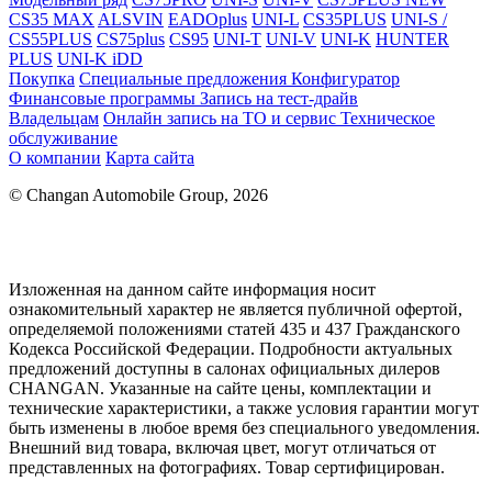
CS35 MAX
ALSVIN
EADOplus
UNI-L
CS35PLUS
UNI-S /
CS55PLUS
CS75plus
CS95
UNI-T
UNI-V
UNI-K
HUNTER
PLUS
UNI-K iDD
Покупка
Специальные предложения
Конфигуратор
Финансовые программы
Запись на тест-драйв
Владельцам
Онлайн запись на ТО и сервис
Техническое
обслуживание
О компании
Карта сайта
© Changan Automobile Group, 2026
Изложенная на данном сайте информация носит
ознакомительный характер не является публичной офертой,
определяемой положениями статей 435 и 437 Гражданского
Кодекса Российской Федерации. Подробности актуальных
предложений доступны в салонах официальных дилеров
CHANGAN. Указанные на сайте цены, комплектации и
технические характеристики, а также условия гарантии могут
быть изменены в любое время без специального уведомления.
Внешний вид товара, включая цвет, могут отличаться от
представленных на фотографиях. Товар сертифицирован.