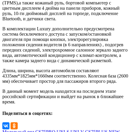
(TPMS),а также кожаный руль, бортовой компьютер с
цветным дисплеем 4 дюйма на панели приборов, кожный
руль, 10-ти дюймовый дисплей на торпеде, подключение
Bluetooth, и датчики света.
В комплектации Luxury дополнительно предусмотрена
система бесключевого доступа с запуском/остановкой
двигателя при помощи кнопки, электрорегулировка
положения сидения водителя (в 6 направлениях) , подогрев
передних сидений, электрохромное салонное зеркало заднего
вида, автомотический кондиционер с климат-контролем, а
также камера заднего вида с динамической разметкой.
Длина, ширина, высота автомобиля составляют
4335мм*1825мм*1660мм соответственно. Колесная база (2600
мм) обеспечивает простор для пассажиров второго ряда.
В данный момент модель находится на последнем этапе
российской сертификации и выйдет на рынок в ближайшее
время.
Поделиться в соцсетях:
Модельный ряд
CS75PRO
UNI-S
UNI-V
CS75PLUS NEW