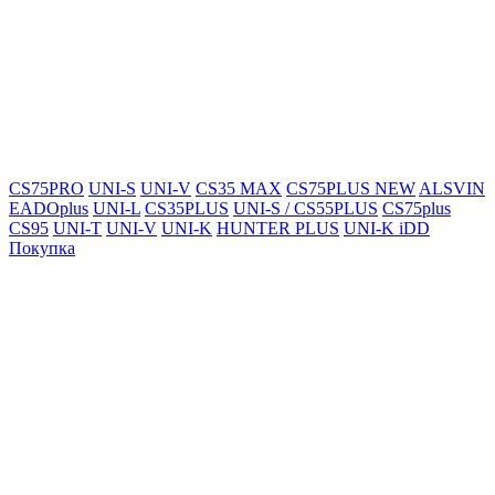
CS75PRO
UNI-S
UNI-V
CS35 MAX
CS75PLUS NEW
ALSVIN
EADOplus
UNI-L
CS35PLUS
UNI-S / CS55PLUS
CS75plus
CS95
UNI-T
UNI-V
UNI-K
HUNTER PLUS
UNI-K iDD
Покупка