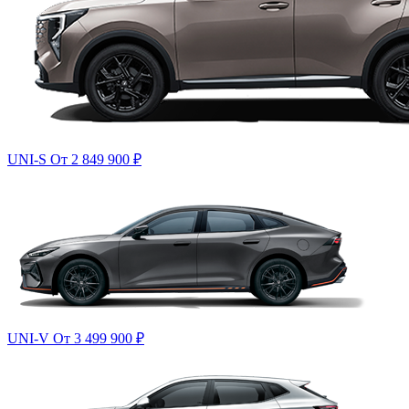
UNI-S
От 2 849 900
₽
UNI-V
От 3 499 900
₽