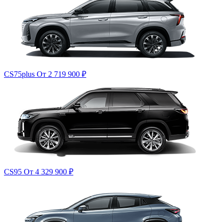
CS75plus
От 2 719 900
₽
CS95
От 4 329 900
₽