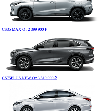
CS35 MAX
От 2 399 900
₽
CS75PLUS NEW
От 3 519 900
₽