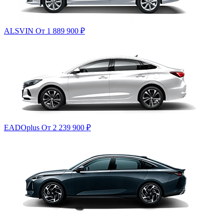
ALSVIN
От 1 889 900
₽
EADOplus
От 2 239 900
₽