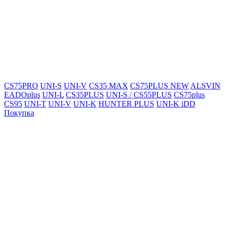
CS75PRO
UNI-S
UNI-V
CS35 MAX
CS75PLUS NEW
ALSVIN
EADOplus
UNI-L
CS35PLUS
UNI-S / CS55PLUS
CS75plus
CS95
UNI-T
UNI-V
UNI-K
HUNTER PLUS
UNI-K iDD
Покупка