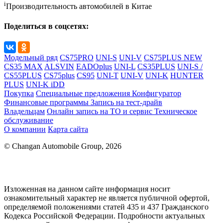
i
Производительность автомобилей в Китае
Поделиться в соцсетях:
Модельный ряд
CS75PRO
UNI-S
UNI-V
CS75PLUS NEW
CS35 MAX
ALSVIN
EADOplus
UNI-L
CS35PLUS
UNI-S /
CS55PLUS
CS75plus
CS95
UNI-T
UNI-V
UNI-K
HUNTER
PLUS
UNI-K iDD
Покупка
Специальные предложения
Конфигуратор
Финансовые программы
Запись на тест-драйв
Владельцам
Онлайн запись на ТО и сервис
Техническое
обслуживание
О компании
Карта сайта
© Changan Automobile Group, 2026
Изложенная на данном сайте информация носит
ознакомительный характер не является публичной офертой,
определяемой положениями статей 435 и 437 Гражданского
Кодекса Российской Федерации. Подробности актуальных